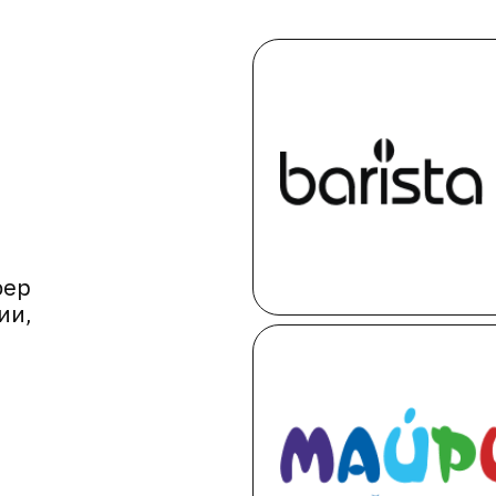
фер
ии,